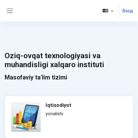
Перейти к основному содержанию
Вход
Боковая панель
Oziq-ovqat texnologiyasi va
muhandisligi xalqaro instituti
Masofaviy ta'lim tizimi
Iqtisodiyot
yonalishi