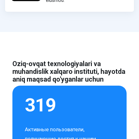
eiusmod.
Oziq-ovqat texnologiyalari va
muhandislik xalqaro instituti, hayotda
aniq maqsad qo'yganlar uchun
319
Активные пользователи,
получающие доступ к нашим